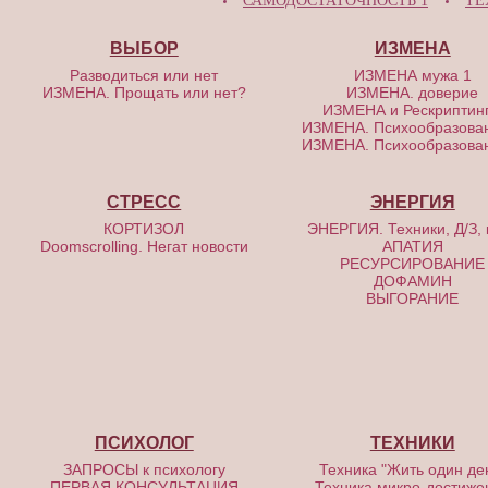
САМОДОСТАТОЧНОСТЬ 1
ТЕ
ВЫБОР
ИЗМЕНА
Разводиться или нет
ИЗМЕНА мужа 1
ИЗМЕНА. Прощать или нет?
ИЗМЕНА. доверие
ИЗМЕНА и Рескриптинг
ИЗМЕНА. Психообразова
ИЗМЕНА. Психообразова
СТРЕСС
ЭНЕРГИЯ
КОРТИЗОЛ
ЭНЕРГИЯ. Техники, Д/З, 
Doomscrolling. Негат новости
АПАТИЯ
РЕСУРСИРОВАНИЕ
ДОФАМИН
ВЫГОРАНИЕ
ПСИХОЛОГ
ТЕХНИКИ
ЗАПРОСЫ к психологу
Техника "Жить один де
ПЕРВАЯ КОНСУЛЬТАЦИЯ
Техника микро-достиже