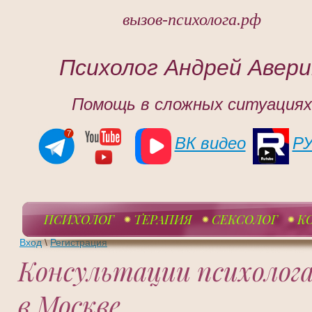
вызов-психолога.рф
Психолог Андрей Авери
Помощь в сложных ситуациях
ВК видео
Р
ПСИХОЛОГ
ТЕРАПИЯ
СЕКСОЛОГ
К
Вход
\
Регистрация
Консультации психолога
в Москве