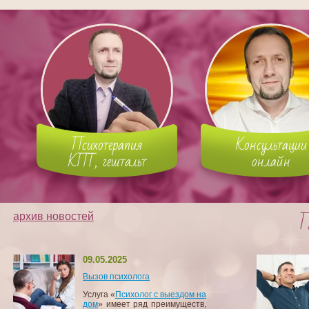
Психотерапия
Консультации
КПТ, гештальт
онлайн
П
архив новостей
09.05.2025
Вызов психолога
Услуга «
Психолог с выездом на
дом
» имеет ряд преимуществ,