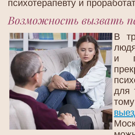
психотерапевту и проработа
Возможность вызвать пси
В т
людя
и п
пре
псих
для 
том
вые
Моск
можн