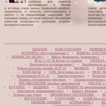
особенно для клиентов
проживающих в Москве
и которым очень важны привычный комфорт,
самом деле
приватность и гибкость психотерапевта в
трансовые, 
работе с их ежедневными запросами. Вот
практики по
ключевые плюсы, которые помогают московским
правильно
клиентам пользоваться удобными услугами
рассказыв
выездного психолога:
психотерапев
ШАБЛОН
КОНСУЛЬТАЦИЯ
УЯЗВИМОС
ПОТЕРЯТЬ себя в отношениях 1
ИЗМЕНА. ПАТТЕР
ЦЕННОСТИ. ЦЕЛИ 2
Кейсы. Конфликты. Знакомства 2
86 на 17.07.26 Взгляд со стороны
ТРЕВОГА и
Предвзятость подтверждения 1
Неизбежность а
Работа психолога онлайн 29.07.25
ВЫЗВАТЬ
КАРТ
КОНТАКТЫ
СОН. Подготовка ко сну
МОЗГ. Пр
Психотерапия 26.07.25
Заметки психолога
Психолог.
Техника «Отложенное действие»
Терапия психических
ПРЕДВКУШЕНИЕ вредных зависимостей
ДИАЛОГ с с
БУДУЩЕЕ
МАШИНА
УСТОЙЧИВОСТЬ эмоциональная
Зависимость дофаминовая (тяга)
Тревога. Фоновая
Техники при утрате
ЭМОЦИОНАЛ ЗАТОПЛЕНИЕ
ВО
ВОСПАЛЕНИЕ
ГОЛОДАНИЕ
КАШЕЛЬ и вос
ЦИНИЗМ. ЦИНИКИ
АГОРАФОБИЯ 1
НЕ